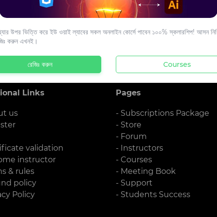
s to your email.
যার উপর ভিত্তি করে ইউ ওয়াই ল্যাবের সকল অনলাইন কোর্সে পাবেন ১০০% স্কলারশিপ! আসন নিশ্
জিঃ করুন এখনই।
রেজিঃ করুন
Courses
ional Links
Pages
ut us
- Subscriptions Package
ister
- Store
g
- Forum
ificate validation
- Instructors
ome instructor
- Courses
ms & rules
- Meeting Book
und policy
- Support
acy Policy
- Students Success