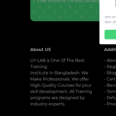
#We will send the best deals and offer
আসন সংখ্
করতে রে
About US
Addit
UY LAB is One Of The Best
- Abo
Training
- Reg
Institute In Bangladesh. We
- Blo
Make Professionals. We offer
- Cert
High-Quality Courses for your
- Bec
skill development. All Training
- Ter
programs are designed by
- Ref
industry experts.
- Priv