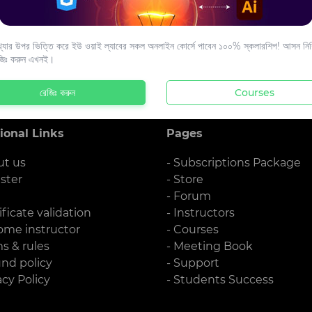
s to your email.
যার উপর ভিত্তি করে ইউ ওয়াই ল্যাবের সকল অনলাইন কোর্সে পাবেন ১০০% স্কলারশিপ! আসন নিশ্
জিঃ করুন এখনই।
রেজিঃ করুন
Courses
ional Links
Pages
ut us
- Subscriptions Package
ister
- Store
g
- Forum
ificate validation
- Instructors
ome instructor
- Courses
ms & rules
- Meeting Book
und policy
- Support
acy Policy
- Students Success