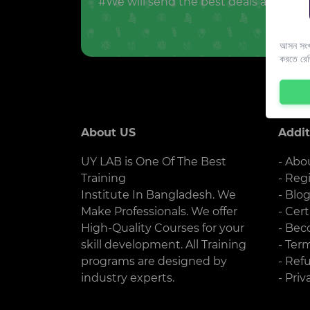
#We will send the best deals and offer
আসন সংখ্
করতে রে
About US
Addit
UY LAB is One Of The Best
- Abo
Training
- Reg
Institute In Bangladesh. We
- Blo
Make Professionals. We offer
- Cert
High-Quality Courses for your
- Bec
skill development. All Training
- Ter
programs are designed by
- Ref
industry experts.
- Priv