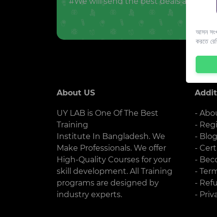
#We will send the best deals and offer
আসন সংখ্
করতে রে
About US
Addit
UY LAB is One Of The Best
- Abo
Training
- Reg
Institute In Bangladesh. We
- Blo
Make Professionals. We offer
- Cert
High-Quality Courses for your
- Bec
skill development. All Training
- Ter
programs are designed by
- Ref
industry experts.
- Priv