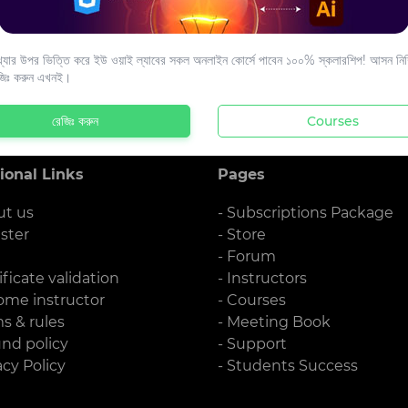
s to your email.
যার উপর ভিত্তি করে ইউ ওয়াই ল্যাবের সকল অনলাইন কোর্সে পাবেন ১০০% স্কলারশিপ! আসন নিশ্
জিঃ করুন এখনই।
রেজিঃ করুন
Courses
ional Links
Pages
ut us
- Subscriptions Package
ister
- Store
g
- Forum
ificate validation
- Instructors
ome instructor
- Courses
ms & rules
- Meeting Book
und policy
- Support
acy Policy
- Students Success