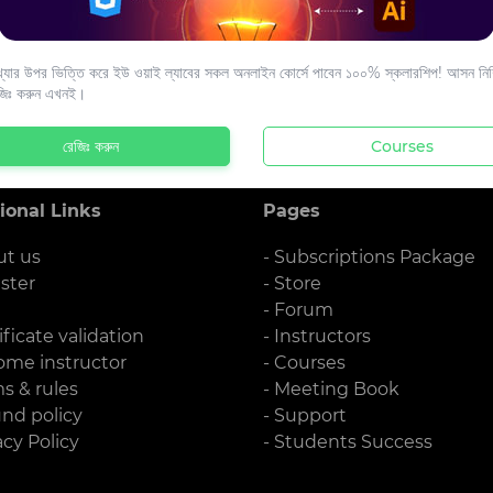
s to your email.
যার উপর ভিত্তি করে ইউ ওয়াই ল্যাবের সকল অনলাইন কোর্সে পাবেন ১০০% স্কলারশিপ! আসন নিশ্
জিঃ করুন এখনই।
রেজিঃ করুন
Courses
ional Links
Pages
ut us
- Subscriptions Package
ister
- Store
g
- Forum
ificate validation
- Instructors
ome instructor
- Courses
ms & rules
- Meeting Book
und policy
- Support
acy Policy
- Students Success