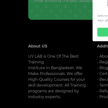
#We will send the best deals and offer
আসন সংখ্
করতে রে
About US
Addit
UY LAB is One Of The Best
- Abo
Training
- Reg
Institute In Bangladesh. We
- Blo
Make Professionals. We offer
- Cert
High-Quality Courses for your
- Bec
skill development. All Training
- Ter
programs are designed by
- Ref
industry experts.
- Priv