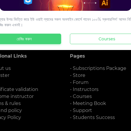
s to your email.
যার উপর ভিত্তি করে ইউ ওয়াই ল্যাবের সকল অনলাইন কোর্সে পাবেন ১০০% স্কলারশিপ! আসন নিশ্
জিঃ করুন এখনই।
রেজিঃ করুন
Courses
ional Links
Pages
ut us
- Subscriptions Package
ister
- Store
g
- Forum
ificate validation
- Instructors
ome instructor
- Courses
ms & rules
- Meeting Book
und policy
- Support
acy Policy
- Students Success