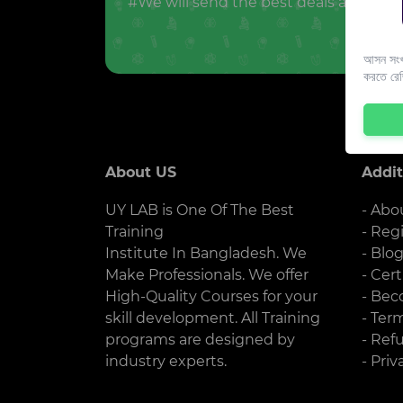
#We will send the best deals and offer
আসন সংখ্
করতে রে
About US
Addit
UY LAB is One Of The Best
- Abo
Training
- Reg
Institute In Bangladesh. We
- Blo
Make Professionals. We offer
- Cert
High-Quality Courses for your
- Bec
skill development. All Training
- Ter
programs are designed by
- Ref
industry experts.
- Priv