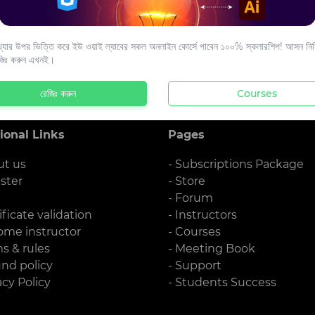
s to your email.
যার উপর ভিত্তি করে ইউ ওয়াই ল্যাবের সকল অনলাইন কোর্সে পাবেন ১০০% স্কলারশিপ! আসন নিশ্
জিঃ করুন এখনই।
রেজিঃ করুন
Courses
ional Links
Pages
ut us
- Subscriptions Package
ister
- Store
g
- Forum
ificate validation
- Instructors
ome instructor
- Courses
ms & rules
- Meeting Book
und policy
- Support
acy Policy
- Students Success