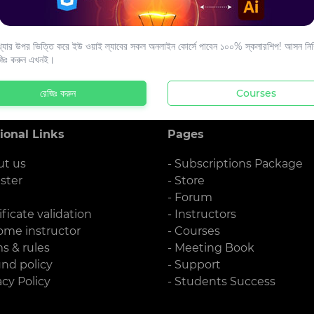
s to your email.
যার উপর ভিত্তি করে ইউ ওয়াই ল্যাবের সকল অনলাইন কোর্সে পাবেন ১০০% স্কলারশিপ! আসন নিশ্
জিঃ করুন এখনই।
রেজিঃ করুন
Courses
ional Links
Pages
ut us
- Subscriptions Package
ister
- Store
g
- Forum
ificate validation
- Instructors
ome instructor
- Courses
ms & rules
- Meeting Book
und policy
- Support
acy Policy
- Students Success