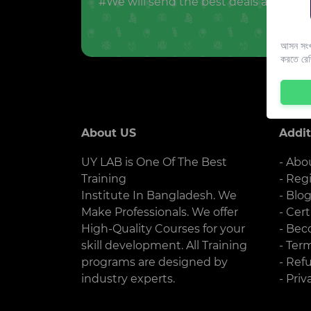
#We will send the best deals and offer
আসন সংখ্
করতে রে
About US
Addit
UY LAB is One Of The Best
- Abo
Training
- Reg
Institute In Bangladesh. We
- Blo
Make Professionals. We offer
- Cert
High-Quality Courses for your
- Bec
skill development. All Training
- Ter
programs are designed by
- Ref
industry experts.
- Priv