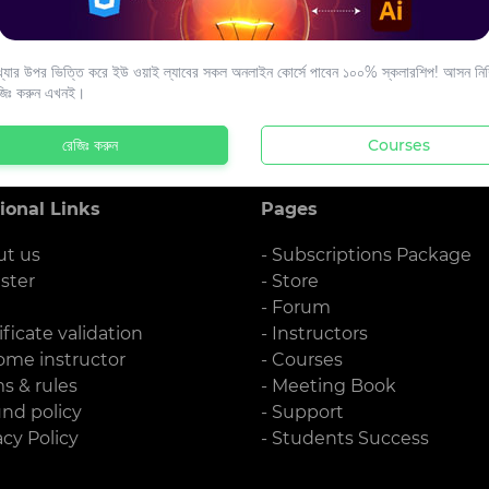
s to your email.
যার উপর ভিত্তি করে ইউ ওয়াই ল্যাবের সকল অনলাইন কোর্সে পাবেন ১০০% স্কলারশিপ! আসন নিশ্
জিঃ করুন এখনই।
রেজিঃ করুন
Courses
ional Links
Pages
ut us
- Subscriptions Package
ister
- Store
g
- Forum
ificate validation
- Instructors
ome instructor
- Courses
ms & rules
- Meeting Book
und policy
- Support
acy Policy
- Students Success