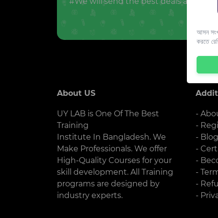
#We will send the best deals and offer
আসন সংখ্
করতে রে
About US
Addit
UY LAB is One Of The Best
- Abo
Training
- Reg
Institute In Bangladesh. We
- Blo
Make Professionals. We offer
- Cert
High-Quality Courses for your
- Bec
skill development. All Training
- Ter
programs are designed by
- Ref
industry experts.
- Priv