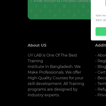
#We will send the best deals and offer
আসন সংখ্
করতে রে
About US
Addit
UY LAB is One Of The Best
- Abo
Training
- Reg
Institute In Bangladesh. We
- Blo
Make Professionals. We offer
- Cert
High-Quality Courses for your
- Bec
skill development. All Training
- Ter
programs are designed by
- Ref
industry experts.
- Priv