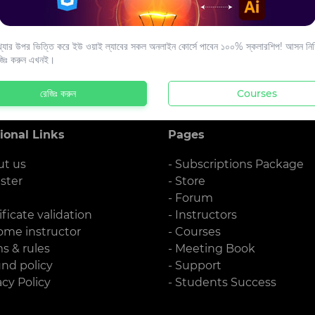
s to your email.
যার উপর ভিত্তি করে ইউ ওয়াই ল্যাবের সকল অনলাইন কোর্সে পাবেন ১০০% স্কলারশিপ! আসন নিশ্
জিঃ করুন এখনই।
রেজিঃ করুন
Courses
ional Links
Pages
ut us
- Subscriptions Package
ister
- Store
g
- Forum
ificate validation
- Instructors
ome instructor
- Courses
ms & rules
- Meeting Book
und policy
- Support
acy Policy
- Students Success