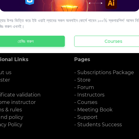
s to your email.
যার উপর ভিত্তি করে ইউ ওয়াই ল্যাবের সকল অনলাইন কোর্সে পাবেন ১০০% স্কলারশিপ! আসন নিশ্
জিঃ করুন এখনই।
রেজিঃ করুন
Courses
ional Links
Pages
ut us
- Subscriptions Package
ister
- Store
g
- Forum
ificate validation
- Instructors
ome instructor
- Courses
ms & rules
- Meeting Book
und policy
- Support
acy Policy
- Students Success