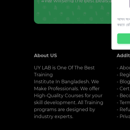
#We will send the best deals and offer
আসন সংখ্
করতে রে
About US
Addit
UY LAB is One Of The Best
- Abo
Training
- Reg
Institute In Bangladesh. We
- Blo
Make Professionals. We offer
- Cert
High-Quality Courses for your
- Bec
skill development. All Training
- Ter
programs are designed by
- Ref
industry experts.
- Priv