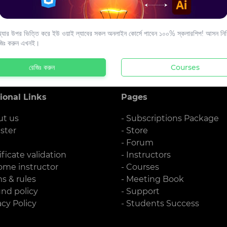
s to your email.
যার উপর ভিত্তি করে ইউ ওয়াই ল্যাবের সকল অনলাইন কোর্সে পাবেন ১০০% স্কলারশিপ! আসন নিশ্
জিঃ করুন এখনই।
রেজিঃ করুন
Courses
ional Links
Pages
ut us
- Subscriptions Package
ister
- Store
g
- Forum
ificate validation
- Instructors
ome instructor
- Courses
ms & rules
- Meeting Book
und policy
- Support
acy Policy
- Students Success