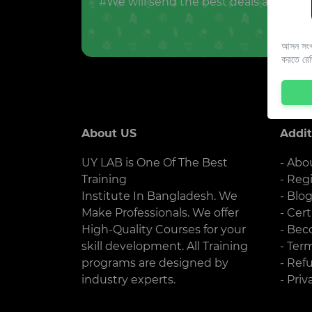
#We will send the best deals and offer
আসন সংখ্
করতে রে
About US
Addit
UY LAB is One Of The Best
- Abo
Training
- Reg
Institute In Bangladesh. We
- Blo
Make Professionals. We offer
- Cert
High-Quality Courses for your
- Bec
skill development. All Training
- Ter
programs are designed by
- Ref
industry experts.
- Priv