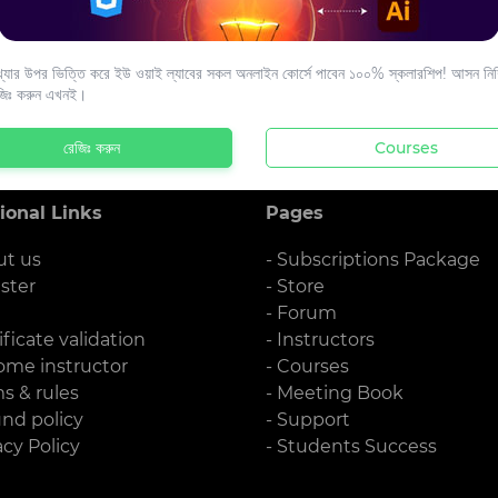
s to your email.
যার উপর ভিত্তি করে ইউ ওয়াই ল্যাবের সকল অনলাইন কোর্সে পাবেন ১০০% স্কলারশিপ! আসন নিশ্
জিঃ করুন এখনই।
রেজিঃ করুন
Courses
ional Links
Pages
ut us
- Subscriptions Package
ister
- Store
g
- Forum
ificate validation
- Instructors
ome instructor
- Courses
ms & rules
- Meeting Book
und policy
- Support
acy Policy
- Students Success