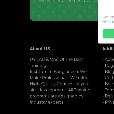
#We will send the best deals and offer
আসন সংখ্
করতে রে
About US
Addit
UY LAB is One Of The Best
- Abo
Training
- Reg
Institute In Bangladesh. We
- Blo
Make Professionals. We offer
- Cert
High-Quality Courses for your
- Bec
skill development. All Training
- Ter
programs are designed by
- Ref
industry experts.
- Priv