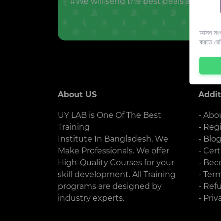
#We will send the best deals and offer
আসন সংখ্
করতে রে
About US
Addit
UY LAB is One Of The Best
- Abo
Training
- Reg
Institute In Bangladesh. We
- Blo
Make Professionals. We offer
- Cert
High-Quality Courses for your
- Bec
skill development. All Training
- Ter
programs are designed by
- Ref
industry experts.
- Priv