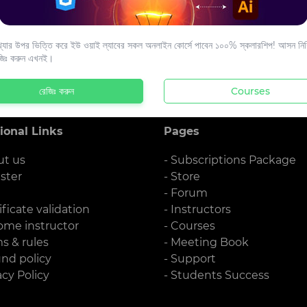
s to your email.
যার উপর ভিত্তি করে ইউ ওয়াই ল্যাবের সকল অনলাইন কোর্সে পাবেন ১০০% স্কলারশিপ! আসন নিশ্
জিঃ করুন এখনই।
রেজিঃ করুন
Courses
ional Links
Pages
ut us
- Subscriptions Package
ister
- Store
g
- Forum
ificate validation
- Instructors
ome instructor
- Courses
ms & rules
- Meeting Book
und policy
- Support
acy Policy
- Students Success