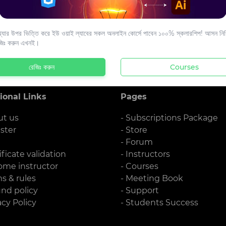
s to your email.
যার উপর ভিত্তি করে ইউ ওয়াই ল্যাবের সকল অনলাইন কোর্সে পাবেন ১০০% স্কলারশিপ! আসন নিশ্
জিঃ করুন এখনই।
রেজিঃ করুন
Courses
ional Links
Pages
ut us
- Subscriptions Package
ister
- Store
g
- Forum
ificate validation
- Instructors
ome instructor
- Courses
ms & rules
- Meeting Book
und policy
- Support
acy Policy
- Students Success