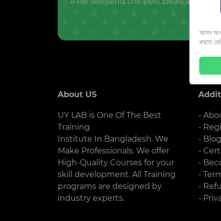
#We will send the best deals and offer
আসন সংখ্
করতে রে
About US
Addit
UY LAB is One Of The Best
- Abo
Training
- Reg
Institute In Bangladesh. We
- Blo
Make Professionals. We offer
- Cert
High-Quality Courses for your
- Bec
skill development. All Training
- Ter
programs are designed by
- Ref
industry experts.
- Priv