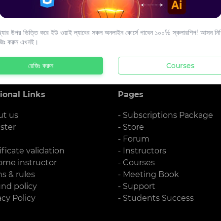
s to your email.
যার উপর ভিত্তি করে ইউ ওয়াই ল্যাবের সকল অনলাইন কোর্সে পাবেন ১০০% স্কলারশিপ! আসন নিশ্
জিঃ করুন এখনই।
রেজিঃ করুন
Courses
ional Links
Pages
ut us
- Subscriptions Package
ister
- Store
g
- Forum
ificate validation
- Instructors
ome instructor
- Courses
ms & rules
- Meeting Book
und policy
- Support
acy Policy
- Students Success