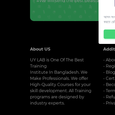
#We will send the best deals and offer
আসন সংখ্
করতে রে
About US
Addit
UY LAB is One Of The Best
- Abo
Training
- Reg
Institute In Bangladesh. We
- Blo
Make Professionals. We offer
- Cert
High-Quality Courses for your
- Bec
skill development. All Training
- Ter
programs are designed by
- Ref
industry experts.
- Priv