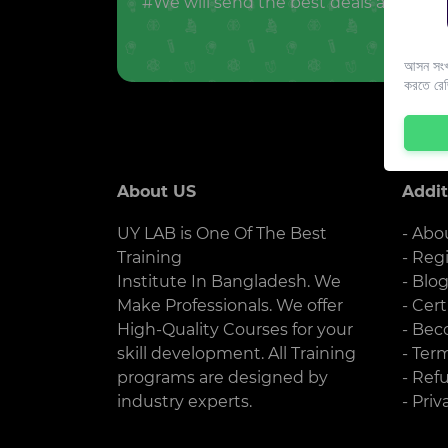
#We will send the best deals and offer
আসন সংখ্
করতে রে
About US
Addit
UY LAB is One Of The Best
- Abo
Training
- Reg
Institute In Bangladesh. We
- Blo
Make Professionals. We offer
- Cert
High-Quality Courses for your
- Bec
skill development. All Training
- Ter
programs are designed by
- Ref
industry experts.
- Priv