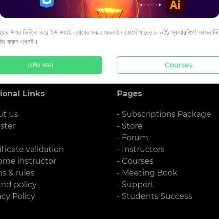
s to your email.
যার উপর ভিত্তি করে ইউ ওয়াই ল্যাবের সকল অনলাইন কোর্সে পাবেন ১০০% স্কলারশিপ! আসন নিশ্
জিঃ করুন এখনই।
রেজিঃ করুন
Courses
ional Links
Pages
ut us
- Subscriptions Package
ister
- Store
g
- Forum
ificate validation
- Instructors
ome instructor
- Courses
ms & rules
- Meeting Book
und policy
- Support
acy Policy
- Students Success