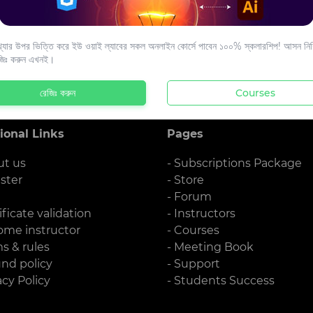
s to your email.
যার উপর ভিত্তি করে ইউ ওয়াই ল্যাবের সকল অনলাইন কোর্সে পাবেন ১০০% স্কলারশিপ! আসন নিশ্
জিঃ করুন এখনই।
রেজিঃ করুন
Courses
ional Links
Pages
ut us
- Subscriptions Package
ister
- Store
g
- Forum
ificate validation
- Instructors
ome instructor
- Courses
ms & rules
- Meeting Book
und policy
- Support
acy Policy
- Students Success