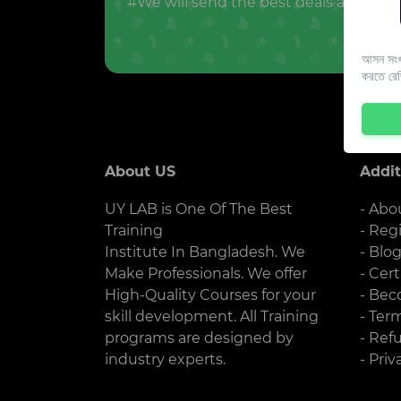
#We will send the best deals and offer
আসন সংখ্
করতে রে
About US
Addit
UY LAB is One Of The Best
- Abo
Training
- Reg
Institute In Bangladesh. We
- Blo
Make Professionals. We offer
- Cert
High-Quality Courses for your
- Bec
skill development. All Training
- Ter
programs are designed by
- Ref
industry experts.
- Priv