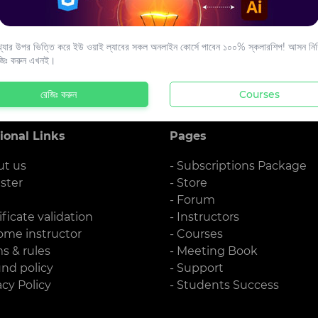
s to your email.
যার উপর ভিত্তি করে ইউ ওয়াই ল্যাবের সকল অনলাইন কোর্সে পাবেন ১০০% স্কলারশিপ! আসন নিশ্
জিঃ করুন এখনই।
রেজিঃ করুন
Courses
ional Links
Pages
ut us
- Subscriptions Package
ister
- Store
g
- Forum
ificate validation
- Instructors
ome instructor
- Courses
ms & rules
- Meeting Book
und policy
- Support
acy Policy
- Students Success