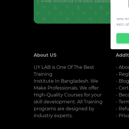
#We will send the best deals and offer
আসন সংখ্
করতে রে
About US
Addit
UY LAB is One Of The Best
- Abo
Training
- Reg
Institute In Bangladesh. We
- Blo
Make Professionals. We offer
- Cert
High-Quality Courses for your
- Bec
skill development. All Training
- Ter
programs are designed by
- Ref
industry experts.
- Priv