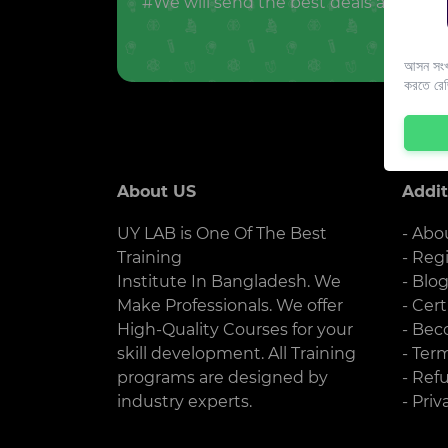
#We will send the best deals and offer
আসন সংখ্
করতে রে
About US
Addit
UY LAB is One Of The Best
- Abo
Training
- Reg
Institute In Bangladesh. We
- Blo
Make Professionals. We offer
- Cert
High-Quality Courses for your
- Bec
skill development. All Training
- Ter
programs are designed by
- Ref
industry experts.
- Priv