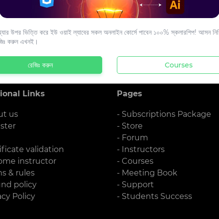
s to your email.
যার উপর ভিত্তি করে ইউ ওয়াই ল্যাবের সকল অনলাইন কোর্সে পাবেন ১০০% স্কলারশিপ! আসন নিশ্
জিঃ করুন এখনই।
রেজিঃ করুন
Courses
ional Links
Pages
ut us
- Subscriptions Package
ister
- Store
g
- Forum
ificate validation
- Instructors
ome instructor
- Courses
ms & rules
- Meeting Book
und policy
- Support
acy Policy
- Students Success