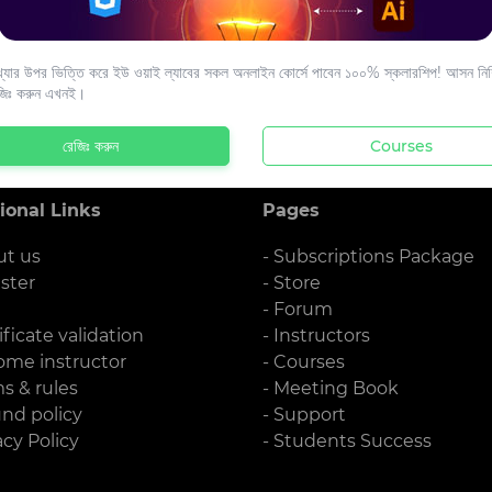
s to your email.
যার উপর ভিত্তি করে ইউ ওয়াই ল্যাবের সকল অনলাইন কোর্সে পাবেন ১০০% স্কলারশিপ! আসন নিশ্
জিঃ করুন এখনই।
রেজিঃ করুন
Courses
ional Links
Pages
ut us
- Subscriptions Package
ister
- Store
g
- Forum
ificate validation
- Instructors
ome instructor
- Courses
ms & rules
- Meeting Book
und policy
- Support
acy Policy
- Students Success