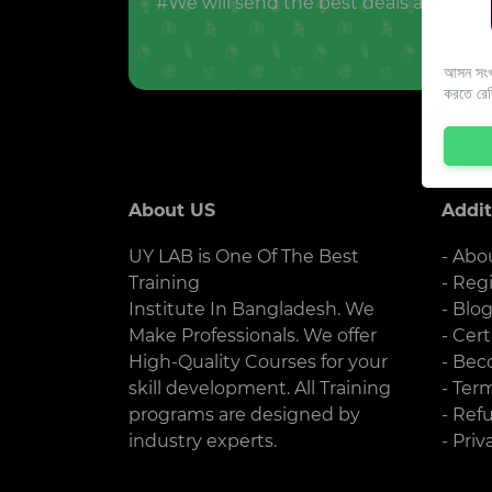
#We will send the best deals and offer
আসন সংখ্
করতে রে
About US
Addit
UY LAB is One Of The Best
- Abo
Training
- Reg
Institute In Bangladesh. We
- Blo
Make Professionals. We offer
- Cert
High-Quality Courses for your
- Bec
skill development. All Training
- Ter
programs are designed by
- Ref
industry experts.
- Priv