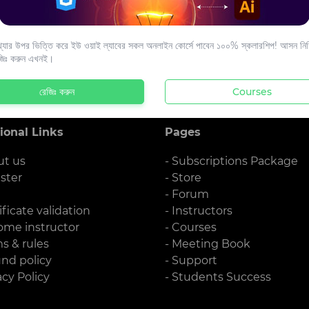
s to your email.
যার উপর ভিত্তি করে ইউ ওয়াই ল্যাবের সকল অনলাইন কোর্সে পাবেন ১০০% স্কলারশিপ! আসন নিশ্
জিঃ করুন এখনই।
রেজিঃ করুন
Courses
ional Links
Pages
ut us
- Subscriptions Package
ister
- Store
g
- Forum
ificate validation
- Instructors
ome instructor
- Courses
ms & rules
- Meeting Book
und policy
- Support
acy Policy
- Students Success