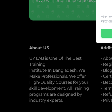
#We will send the best deals and offer
আসন সংখ্
করতে রে
About US
Addit
UY LAB is One Of The Best
- Abo
Training
- Reg
Institute In Bangladesh. We
- Blo
Make Professionals. We offer
- Cert
High-Quality Courses for your
- Bec
skill development. All Training
- Ter
programs are designed by
- Ref
industry experts.
- Priv