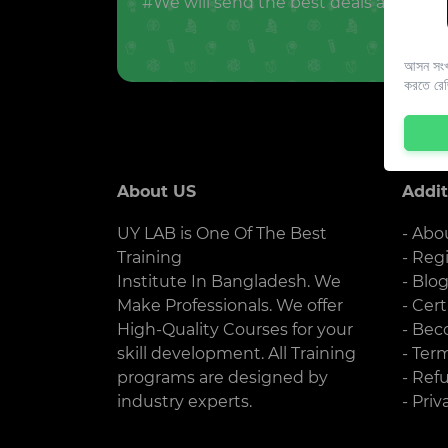
#We will send the best deals and offer
আসন সংখ্
করতে রে
About US
Addit
UY LAB is One Of The Best
- Abo
Training
- Reg
Institute In Bangladesh. We
- Blo
Make Professionals. We offer
- Cert
High-Quality Courses for your
- Bec
skill development. All Training
- Ter
programs are designed by
- Ref
industry experts.
- Priv