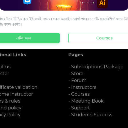
s to your email.
যার উপর ভিত্তি করে ইউ ওয়াই ল্যাবের সকল অনলাইন কোর্সে পাবেন ১০০% স্কলারশিপ! আসন নিশ্
জিঃ করুন এখনই।
রেজিঃ করুন
Courses
ional Links
Pages
ut us
- Subscriptions Package
ister
- Store
g
- Forum
ificate validation
- Instructors
ome instructor
- Courses
ms & rules
- Meeting Book
und policy
- Support
acy Policy
- Students Success