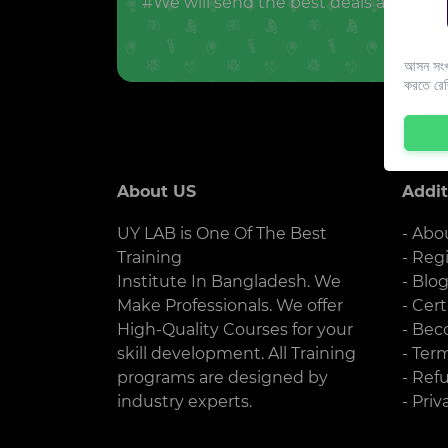
#We will send the best deals and offer
আসন সংখ্
করতে রে
About US
Addit
UY LAB is One Of The Best
- Abo
Training
- Reg
Institute In Bangladesh. We
- Blo
Make Professionals. We offer
- Cert
High-Quality Courses for your
- Bec
skill development. All Training
- Ter
programs are designed by
- Ref
industry experts.
- Priv