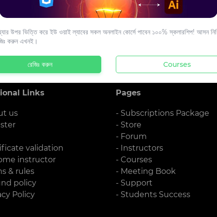
s to your email.
যার উপর ভিত্তি করে ইউ ওয়াই ল্যাবের সকল অনলাইন কোর্সে পাবেন ১০০% স্কলারশিপ! আসন নিশ্
জিঃ করুন এখনই।
রেজিঃ করুন
Courses
ional Links
Pages
ut us
- Subscriptions Package
ister
- Store
g
- Forum
ificate validation
- Instructors
ome instructor
- Courses
ms & rules
- Meeting Book
und policy
- Support
acy Policy
- Students Success