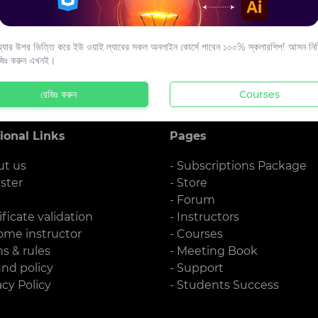
s to your email.
যার উপর ভিত্তি করে ইউ ওয়াই ল্যাবের সকল অনলাইন কোর্সে পাবেন ১০০% স্কলারশিপ! আসন নিশ্
জিঃ করুন এখনই।
রেজিঃ করুন
Courses
ional Links
Pages
ut us
- Subscriptions Package
ister
- Store
g
- Forum
ificate validation
- Instructors
ome instructor
- Courses
ms & rules
- Meeting Book
und policy
- Support
acy Policy
- Students Success