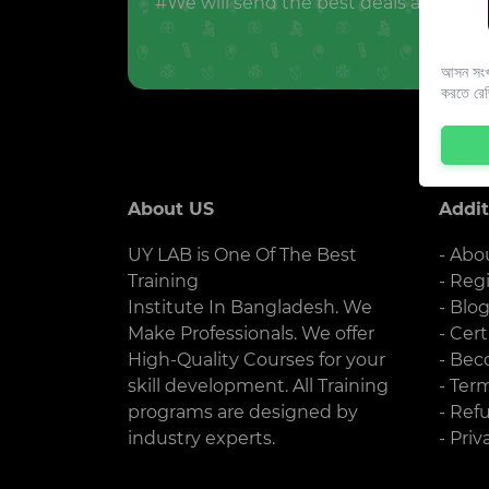
#We will send the best deals and offer
আসন সংখ্
করতে রে
About US
Addit
UY LAB is One Of The Best
- Abo
Training
- Reg
Institute In Bangladesh. We
- Blo
Make Professionals. We offer
- Cert
High-Quality Courses for your
- Bec
skill development. All Training
- Ter
programs are designed by
- Ref
industry experts.
- Priv