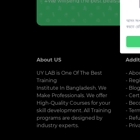
#We will send the best deals and offer
আসন সংখ্
করতে রে
About US
Addit
UY LAB is One Of The Best
- Abo
Training
- Reg
Institute In Bangladesh. We
- Blo
Make Professionals. We offer
- Cert
High-Quality Courses for your
- Bec
skill development. All Training
- Ter
programs are designed by
- Ref
industry experts.
- Priv