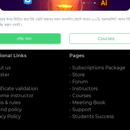
s to your email.
যার উপর ভিত্তি করে ইউ ওয়াই ল্যাবের সকল অনলাইন কোর্সে পাবেন ১০০% স্কলারশিপ! আসন নিশ্
জিঃ করুন এখনই।
রেজিঃ করুন
Courses
ional Links
Pages
ut us
- Subscriptions Package
ister
- Store
g
- Forum
ificate validation
- Instructors
ome instructor
- Courses
ms & rules
- Meeting Book
und policy
- Support
acy Policy
- Students Success