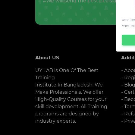
#We will send the best deals and offer
আসন সংখ্
করতে রে
About US
Addit
UY LAB is One Of The Best
- Abo
Training
- Reg
Institute In Bangladesh. We
- Blo
Make Professionals. We offer
- Cert
High-Quality Courses for your
- Bec
skill development. All Training
- Ter
programs are designed by
- Ref
industry experts.
- Priv