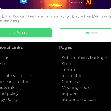
s to your email.
যার উপর ভিত্তি করে ইউ ওয়াই ল্যাবের সকল অনলাইন কোর্সে পাবেন ১০০% স্কলারশিপ! আসন নিশ্
জিঃ করুন এখনই।
রেজিঃ করুন
Courses
ional Links
Pages
ut us
- Subscriptions Package
ister
- Store
g
- Forum
ificate validation
- Instructors
ome instructor
- Courses
ms & rules
- Meeting Book
und policy
- Support
acy Policy
- Students Success