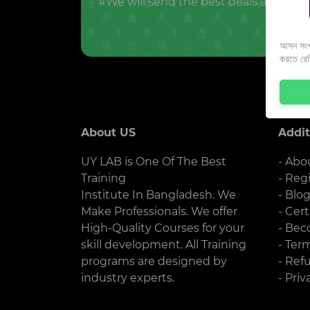
#We will send the best deals and offer
আসন সংখ্
করতে রে
About US
Addit
UY LAB is One Of The Best
- Abo
Training
- Reg
Institute In Bangladesh. We
- Blo
Make Professionals. We offer
- Cert
High-Quality Courses for your
- Bec
skill development. All Training
- Ter
programs are designed by
- Ref
industry experts.
- Priv