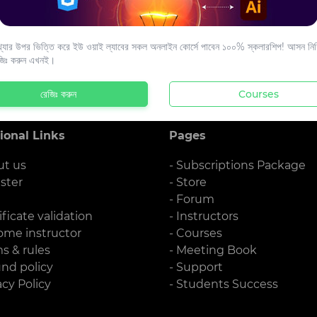
s to your email.
যার উপর ভিত্তি করে ইউ ওয়াই ল্যাবের সকল অনলাইন কোর্সে পাবেন ১০০% স্কলারশিপ! আসন নিশ্
জিঃ করুন এখনই।
রেজিঃ করুন
Courses
ional Links
Pages
ut us
- Subscriptions Package
ister
- Store
g
- Forum
ificate validation
- Instructors
ome instructor
- Courses
ms & rules
- Meeting Book
und policy
- Support
acy Policy
- Students Success