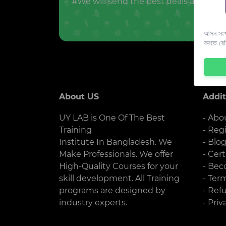
#We will send the best deals and offer
আসন সংখ্
করতে রে
About US
Addit
UY LAB is One Of The Best
- Abo
Training
- Reg
Institute In Bangladesh. We
- Blo
Make Professionals. We offer
- Cert
High-Quality Courses for your
- Bec
skill development. All Training
- Ter
programs are designed by
- Ref
industry experts.
- Priv