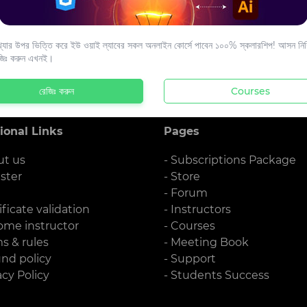
s to your email.
যার উপর ভিত্তি করে ইউ ওয়াই ল্যাবের সকল অনলাইন কোর্সে পাবেন ১০০% স্কলারশিপ! আসন নিশ্
জিঃ করুন এখনই।
রেজিঃ করুন
Courses
ional Links
Pages
ut us
- Subscriptions Package
ister
- Store
g
- Forum
ificate validation
- Instructors
ome instructor
- Courses
ms & rules
- Meeting Book
und policy
- Support
acy Policy
- Students Success