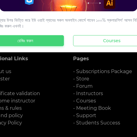
s to your email.
যার উপর ভিত্তি করে ইউ ওয়াই ল্যাবের সকল অনলাইন কোর্সে পাবেন ১০০% স্কলারশিপ! আসন নিশ্
জিঃ করুন এখনই।
রেজিঃ করুন
Courses
ional Links
Pages
ut us
- Subscriptions Package
ister
- Store
g
- Forum
ificate validation
- Instructors
ome instructor
- Courses
ms & rules
- Meeting Book
und policy
- Support
acy Policy
- Students Success