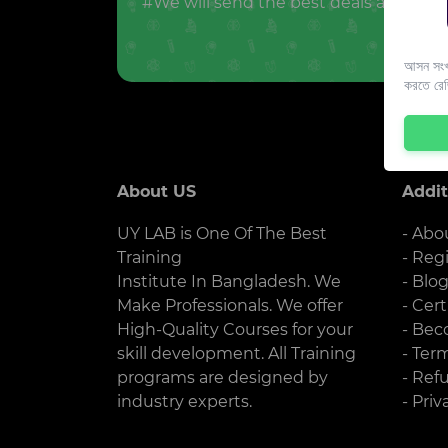
#We will send the best deals and offer
আসন সংখ্
করতে রে
About US
Addit
UY LAB is One Of The Best
- Abo
Training
- Reg
Institute In Bangladesh. We
- Blo
Make Professionals. We offer
- Cert
High-Quality Courses for your
- Bec
skill development. All Training
- Ter
programs are designed by
- Ref
industry experts.
- Priv