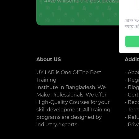
#We will send the best deals and offer
আসন সংখ্
করতে রে
About US
Addit
UY LAB is One Of The Best
- Abo
Training
- Reg
Institute In Bangladesh. We
- Blo
Make Professionals. We offer
- Cert
High-Quality Courses for your
- Bec
skill development. All Training
- Ter
programs are designed by
- Ref
industry experts.
- Priv