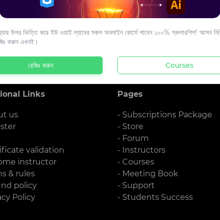
s to your email.
যার উপর ভিত্তি করে ইউ ওয়াই ল্যাবের সকল অনলাইন কোর্সে পাবেন ১০০% স্কলারশিপ! আসন নিশ্
জিঃ করুন এখনই।
রেজিঃ করুন
Courses
ional Links
Pages
ut us
- Subscriptions Package
ister
- Store
g
- Forum
ificate validation
- Instructors
ome instructor
- Courses
ms & rules
- Meeting Book
und policy
- Support
acy Policy
- Students Success