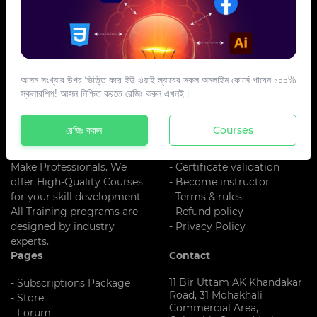
আসন সংখ্যার উপর ভিত্তি করে ইউ ওয়াই ল্যাবের সকল অনলাইন কোর্সে পাবেন ১০০%
স্কলারশিপ! আসন নিশ্চিত করতে রেজিঃ করুন এখনই।
About US
Additional Links
UY LAB is One Of The Best
- About us
রেজিঃ করুন
Courses
Training
- Register
Institute In Bangladesh. We
- Blog
Make Professionals. We
- Certificate validation
offer High-Quality Courses
- Become instructor
for your skill development.
- Terms & rules
All Training programs are
- Refund policy
designed by industry
- Privacy Policy
experts.
Pages
Contact
11 Bir Uttam AK Khandakar
- Subscriptions Package
Road, 31 Mohakhali
- Store
Commercial Area,
- Forum