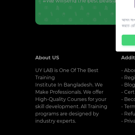
#We will send the best deals and offer
আসন সংখ্
করতে রে
About US
Addit
UY LAB is One Of The Best
- Abo
Training
- Reg
Institute In Bangladesh. We
- Blo
Make Professionals. We offer
- Cert
High-Quality Courses for your
- Bec
skill development. All Training
- Ter
programs are designed by
- Ref
industry experts.
- Priv