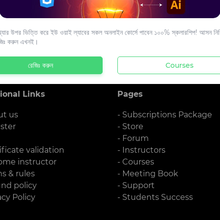
s to your email.
যার উপর ভিত্তি করে ইউ ওয়াই ল্যাবের সকল অনলাইন কোর্সে পাবেন ১০০% স্কলারশিপ! আসন নিশ্
জিঃ করুন এখনই।
রেজিঃ করুন
Courses
ional Links
Pages
ut us
- Subscriptions Package
ister
- Store
g
- Forum
ificate validation
- Instructors
ome instructor
- Courses
ms & rules
- Meeting Book
und policy
- Support
acy Policy
- Students Success