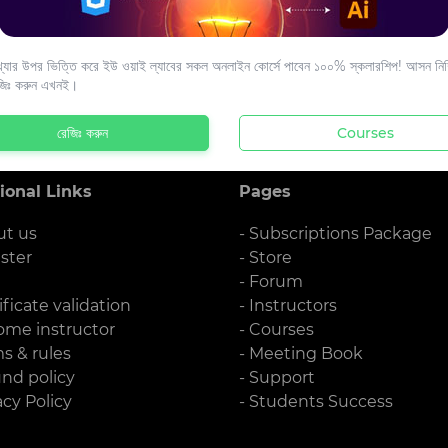
s to your email.
যার উপর ভিত্তি করে ইউ ওয়াই ল্যাবের সকল অনলাইন কোর্সে পাবেন ১০০% স্কলারশিপ! আসন নিশ্
জিঃ করুন এখনই।
রেজিঃ করুন
Courses
ional Links
Pages
ut us
- Subscriptions Package
ister
- Store
g
- Forum
ificate validation
- Instructors
ome instructor
- Courses
ms & rules
- Meeting Book
und policy
- Support
acy Policy
- Students Success