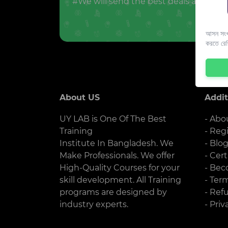
#We will send the best deals and offer
আসন সংখ্
করতে রে
About US
Addit
UY LAB is One Of The Best
- Abo
Training
- Reg
Institute In Bangladesh. We
- Blo
Make Professionals. We offer
- Cert
High-Quality Courses for your
- Bec
skill development. All Training
- Ter
programs are designed by
- Ref
industry experts.
- Priv