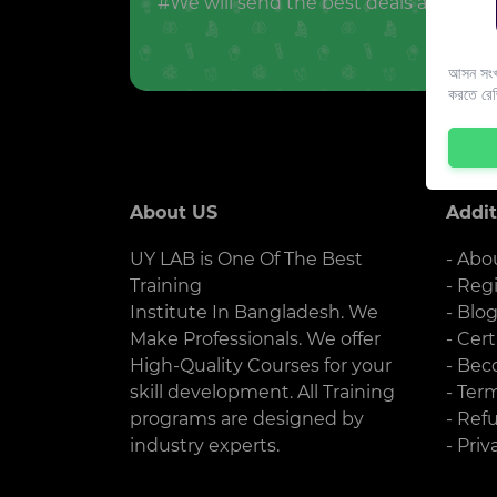
#We will send the best deals and offer
আসন সংখ্
করতে রে
About US
Addit
UY LAB is One Of The Best
- Abo
Training
- Reg
Institute In Bangladesh. We
- Blo
Make Professionals. We offer
- Cert
High-Quality Courses for your
- Bec
skill development. All Training
- Ter
programs are designed by
- Ref
industry experts.
- Priv