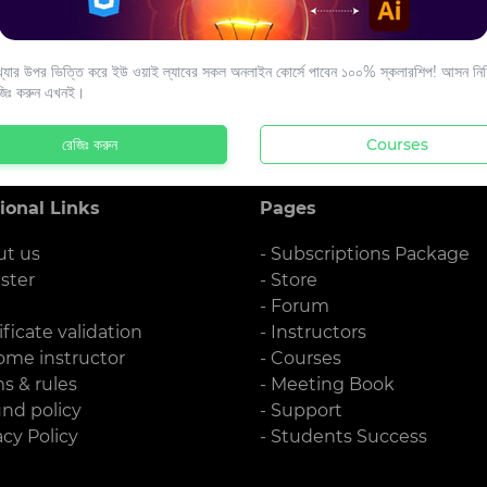
s to your email.
যার উপর ভিত্তি করে ইউ ওয়াই ল্যাবের সকল অনলাইন কোর্সে পাবেন ১০০% স্কলারশিপ! আসন নিশ্
জিঃ করুন এখনই।
রেজিঃ করুন
Courses
ional Links
Pages
ut us
- Subscriptions Package
ister
- Store
g
- Forum
ificate validation
- Instructors
ome instructor
- Courses
ms & rules
- Meeting Book
und policy
- Support
acy Policy
- Students Success