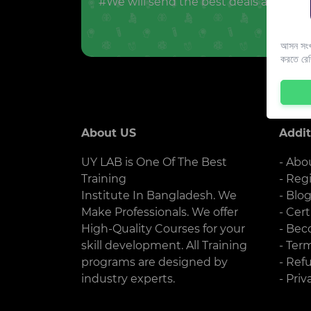
#We will send the best deals and offer
আসন সংখ্
করতে রে
About US
Addit
UY LAB is One Of The Best
- Abo
Training
- Reg
Institute In Bangladesh. We
- Blo
Make Professionals. We offer
- Cert
High-Quality Courses for your
- Bec
skill development. All Training
- Ter
programs are designed by
- Ref
industry experts.
- Priv