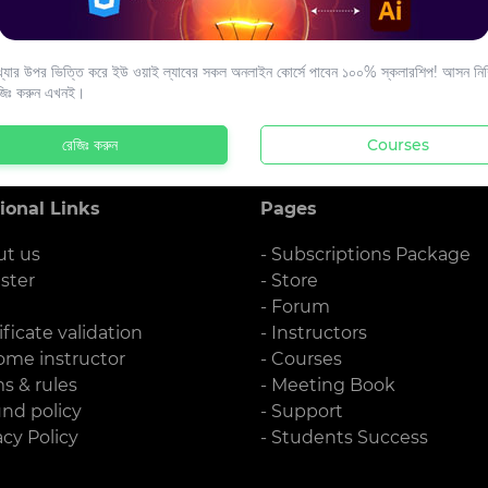
s to your email.
যার উপর ভিত্তি করে ইউ ওয়াই ল্যাবের সকল অনলাইন কোর্সে পাবেন ১০০% স্কলারশিপ! আসন নিশ্
জিঃ করুন এখনই।
রেজিঃ করুন
Courses
ional Links
Pages
ut us
- Subscriptions Package
ister
- Store
g
- Forum
ificate validation
- Instructors
ome instructor
- Courses
ms & rules
- Meeting Book
und policy
- Support
acy Policy
- Students Success