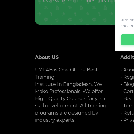
#We will send the best deals and offer
আসন সংখ্
করতে রে
About US
Addit
UY LAB is One Of The Best
- Abo
Training
- Reg
Institute In Bangladesh. We
- Blo
Make Professionals. We offer
- Cert
High-Quality Courses for your
- Bec
skill development. All Training
- Ter
programs are designed by
- Ref
industry experts.
- Priv