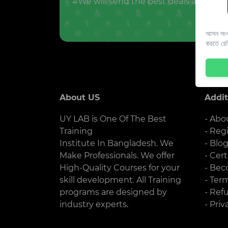
#We will send the best deals and offer
আসন সংখ্
করতে রে
About US
Addit
UY LAB is One Of The Best
- Abo
Training
- Reg
Institute In Bangladesh. We
- Blo
Make Professionals. We offer
- Cert
High-Quality Courses for your
- Bec
skill development. All Training
- Ter
programs are designed by
- Ref
industry experts.
- Priv