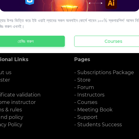
s to your email.
যার উপর ভিত্তি করে ইউ ওয়াই ল্যাবের সকল অনলাইন কোর্সে পাবেন ১০০% স্কলারশিপ! আসন নিশ্
জিঃ করুন এখনই।
রেজিঃ করুন
Courses
ional Links
Pages
ut us
- Subscriptions Package
ister
- Store
g
- Forum
ificate validation
- Instructors
ome instructor
- Courses
ms & rules
- Meeting Book
und policy
- Support
acy Policy
- Students Success