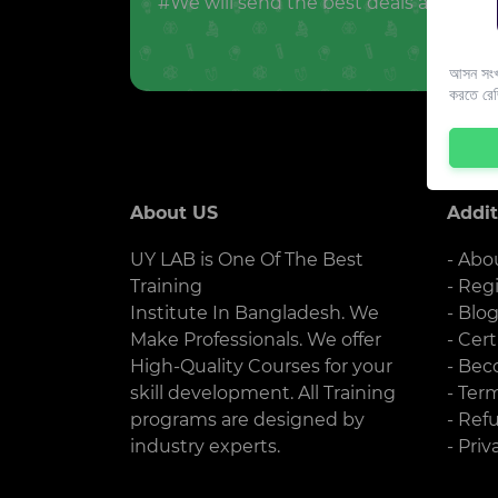
#We will send the best deals and offer
আসন সংখ্
করতে রে
About US
Addit
UY LAB is One Of The Best
- Abo
Training
- Reg
Institute In Bangladesh. We
- Blo
Make Professionals. We offer
- Cert
High-Quality Courses for your
- Bec
skill development. All Training
- Ter
programs are designed by
- Ref
industry experts.
- Priv