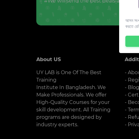
#We will send the best deals and offer
আসন সংখ্
করতে রে
About US
Addit
UY LAB is One Of The Best
- Abo
Training
- Reg
Institute In Bangladesh. We
- Blo
Make Professionals. We offer
- Cert
High-Quality Courses for your
- Bec
skill development. All Training
- Ter
programs are designed by
- Ref
industry experts.
- Priv