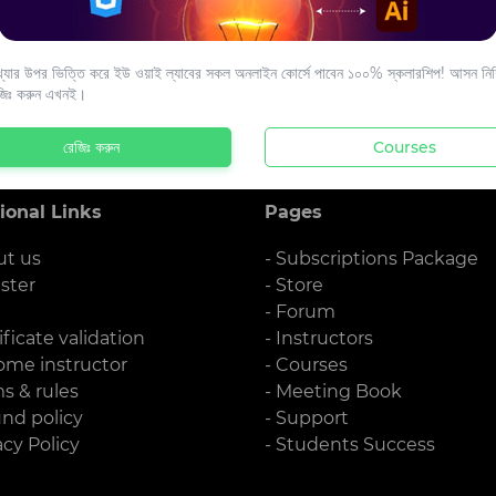
s to your email.
যার উপর ভিত্তি করে ইউ ওয়াই ল্যাবের সকল অনলাইন কোর্সে পাবেন ১০০% স্কলারশিপ! আসন নিশ্
জিঃ করুন এখনই।
রেজিঃ করুন
Courses
ional Links
Pages
ut us
- Subscriptions Package
ister
- Store
g
- Forum
ificate validation
- Instructors
ome instructor
- Courses
ms & rules
- Meeting Book
und policy
- Support
acy Policy
- Students Success