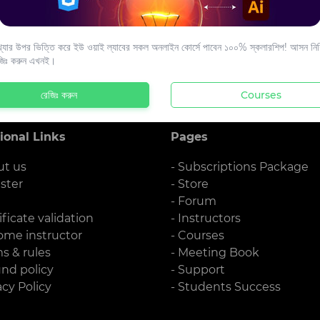
s to your email.
যার উপর ভিত্তি করে ইউ ওয়াই ল্যাবের সকল অনলাইন কোর্সে পাবেন ১০০% স্কলারশিপ! আসন নিশ্
জিঃ করুন এখনই।
রেজিঃ করুন
Courses
ional Links
Pages
ut us
- Subscriptions Package
ister
- Store
g
- Forum
ificate validation
- Instructors
ome instructor
- Courses
ms & rules
- Meeting Book
und policy
- Support
acy Policy
- Students Success