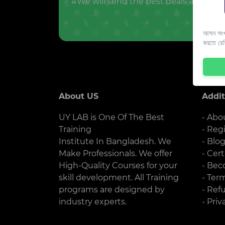
#We will send the best deals and offer
আসন সংখ্
করতে রে
About US
Addit
UY LAB is One Of The Best
- Abo
Training
- Reg
Institute In Bangladesh. We
- Blo
Make Professionals. We offer
- Cert
High-Quality Courses for your
- Bec
skill development. All Training
- Ter
programs are designed by
- Ref
industry experts.
- Priv