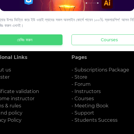
s to your email.
যার উপর ভিত্তি করে ইউ ওয়াই ল্যাবের সকল অনলাইন কোর্সে পাবেন ১০০% স্কলারশিপ! আসন নিশ্
জিঃ করুন এখনই।
রেজিঃ করুন
Courses
ional Links
Pages
ut us
- Subscriptions Package
ister
- Store
g
- Forum
ificate validation
- Instructors
ome instructor
- Courses
ms & rules
- Meeting Book
und policy
- Support
acy Policy
- Students Success