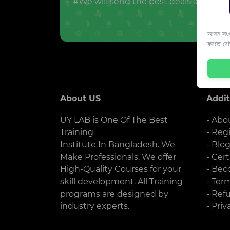
#We will send the best deals and offer
আসন সংখ্
করতে রে
About US
Addit
UY LAB is One Of The Best
- Abo
Training
- Reg
Institute In Bangladesh. We
- Blo
Make Professionals. We offer
- Cert
High-Quality Courses for your
- Bec
skill development. All Training
- Ter
programs are designed by
- Ref
industry experts.
- Priv