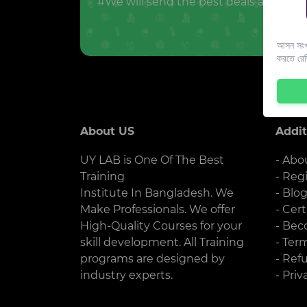
#We will send the best deals and offer
আসন সংখ্
করতে রে
About US
Addit
UY LAB is One Of The Best
- Abo
Training
- Reg
Institute In Bangladesh. We
- Blo
Make Professionals. We offer
- Cert
High-Quality Courses for your
- Bec
skill development. All Training
- Ter
programs are designed by
- Ref
industry experts.
- Priv