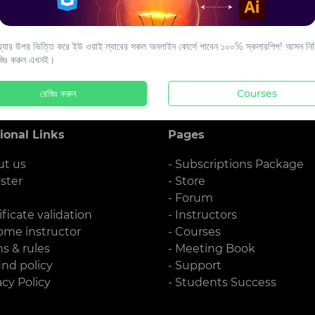
s to your email.
যার উপর ভিত্তি করে ইউ ওয়াই ল্যাবের সকল অনলাইন কোর্সে পাবেন ১০০% স্কলারশিপ! আসন নিশ্
জিঃ করুন এখনই।
রেজিঃ করুন
Courses
ional Links
Pages
ut us
- Subscriptions Package
ister
- Store
g
- Forum
ificate validation
- Instructors
ome instructor
- Courses
ms & rules
- Meeting Book
und policy
- Support
acy Policy
- Students Success