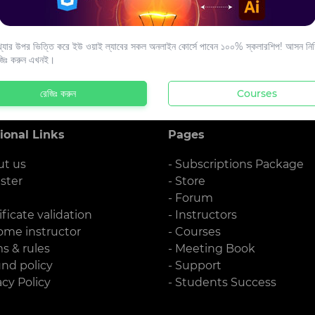
s to your email.
যার উপর ভিত্তি করে ইউ ওয়াই ল্যাবের সকল অনলাইন কোর্সে পাবেন ১০০% স্কলারশিপ! আসন নিশ্
জিঃ করুন এখনই।
রেজিঃ করুন
Courses
ional Links
Pages
ut us
- Subscriptions Package
ister
- Store
g
- Forum
ificate validation
- Instructors
ome instructor
- Courses
ms & rules
- Meeting Book
und policy
- Support
acy Policy
- Students Success