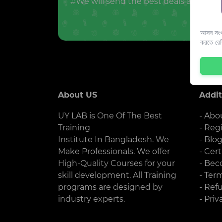
#We will send the best deals and offer
আসন সংখ্
করতে রে
About US
Addit
UY LAB is One Of The Best
- Abo
Training
- Reg
Institute In Bangladesh. We
- Blo
Make Professionals. We offer
- Cert
High-Quality Courses for your
- Bec
skill development. All Training
- Ter
programs are designed by
- Ref
industry experts.
- Priv