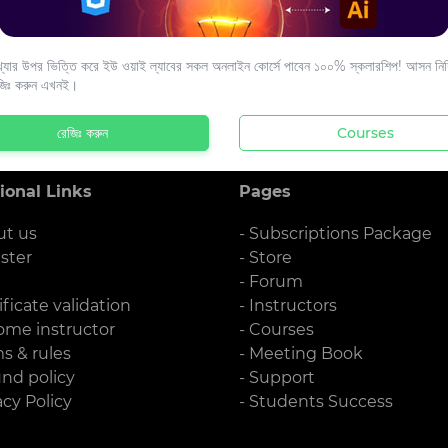
s to your email.
যার উপর ভিত্তি করে ইউ ওয়াই ল্যাবের সকল অনলাইন কোর্সে পাবেন ১০০% স্কলারশিপ! আসন নিশ্
জিঃ করুন এখনই।
রেজিঃ করুন
Courses
ional Links
Pages
ut us
- Subscriptions Package
ister
- Store
g
- Forum
ificate validation
- Instructors
ome instructor
- Courses
ms & rules
- Meeting Book
und policy
- Support
acy Policy
- Students Success