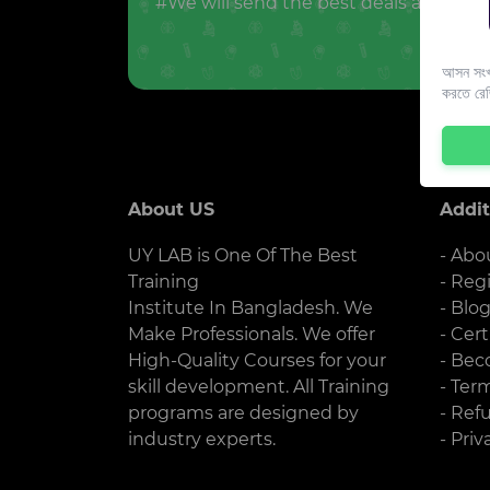
#We will send the best deals and offer
আসন সংখ্
করতে রে
About US
Addit
UY LAB is One Of The Best
- Abo
Training
- Reg
Institute In Bangladesh. We
- Blo
Make Professionals. We offer
- Cert
High-Quality Courses for your
- Bec
skill development. All Training
- Ter
programs are designed by
- Ref
industry experts.
- Priv