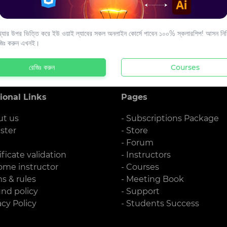
s to your email.
যার উপর ভিত্তি করে ইউ ওয়াই ল্যাবের সকল অনলাইন কোর্সে পাবেন ১০০% স্কলারশিপ! আসন নিশ্
জিঃ করুন এখনই।
রেজিঃ করুন
Courses
ional Links
Pages
ut us
- Subscriptions Package
ister
- Store
g
- Forum
ificate validation
- Instructors
ome instructor
- Courses
ms & rules
- Meeting Book
und policy
- Support
acy Policy
- Students Success