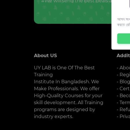
#We will send the best deals and offer
আসন সংখ্
করতে রে
About US
Addit
UY LAB is One Of The Best
- Abo
Training
- Reg
Institute In Bangladesh. We
- Blo
Make Professionals. We offer
- Cert
High-Quality Courses for your
- Bec
skill development. All Training
- Ter
programs are designed by
- Ref
industry experts.
- Priv