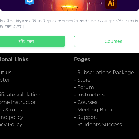
s to your email.
যার উপর ভিত্তি করে ইউ ওয়াই ল্যাবের সকল অনলাইন কোর্সে পাবেন ১০০% স্কলারশিপ! আসন নিশ্
জিঃ করুন এখনই।
রেজিঃ করুন
Courses
ional Links
Pages
ut us
- Subscriptions Package
ister
- Store
g
- Forum
ificate validation
- Instructors
ome instructor
- Courses
ms & rules
- Meeting Book
und policy
- Support
acy Policy
- Students Success