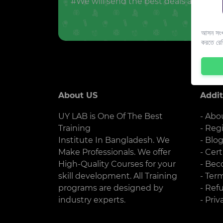
#We will send the best deals and offer
আসন সংখ্
করতে রে
About US
Addit
UY LAB is One Of The Best
- Abo
Training
- Reg
Institute In Bangladesh. We
- Blo
Make Professionals. We offer
- Cert
High-Quality Courses for your
- Bec
skill development. All Training
- Ter
programs are designed by
- Ref
industry experts.
- Priv