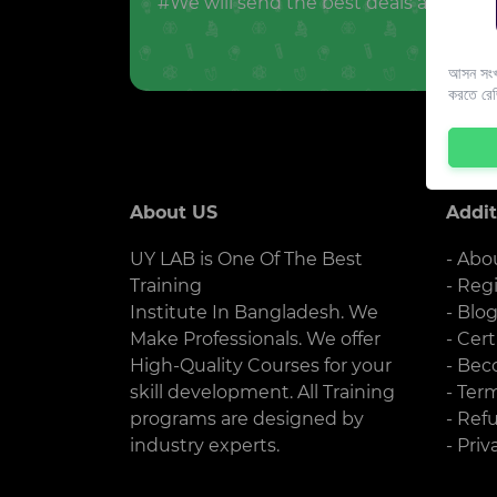
#We will send the best deals and offer
আসন সংখ্
করতে রে
About US
Addit
UY LAB is One Of The Best
- Abo
Training
- Reg
Institute In Bangladesh. We
- Blo
Make Professionals. We offer
- Cert
High-Quality Courses for your
- Bec
skill development. All Training
- Ter
programs are designed by
- Ref
industry experts.
- Priv