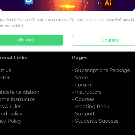
s to your email.
যার উপর ভিত্তি করে ইউ ওয়াই ল্যাবের সকল অনলাইন কোর্সে পাবেন ১০০% স্কলারশিপ! আসন নিশ্
জিঃ করুন এখনই।
রেজিঃ করুন
Courses
ional Links
Pages
ut us
- Subscriptions Package
ister
- Store
g
- Forum
ificate validation
- Instructors
ome instructor
- Courses
ms & rules
- Meeting Book
und policy
- Support
acy Policy
- Students Success