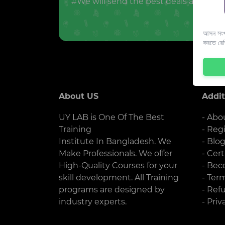
#We will send the best deals and offer
আসন সংখ্
করতে রে
About US
Addit
UY LAB is One Of The Best
- Abo
Training
- Reg
Institute In Bangladesh. We
- Blo
Make Professionals. We offer
- Cert
High-Quality Courses for your
- Bec
skill development. All Training
- Ter
programs are designed by
- Ref
industry experts.
- Priv