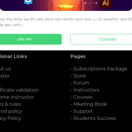
s to your email.
যার উপর ভিত্তি করে ইউ ওয়াই ল্যাবের সকল অনলাইন কোর্সে পাবেন ১০০% স্কলারশিপ! আসন নিশ্
জিঃ করুন এখনই।
রেজিঃ করুন
Courses
ional Links
Pages
ut us
- Subscriptions Package
ister
- Store
g
- Forum
ificate validation
- Instructors
ome instructor
- Courses
ms & rules
- Meeting Book
und policy
- Support
acy Policy
- Students Success