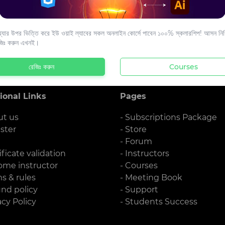
s to your email.
যার উপর ভিত্তি করে ইউ ওয়াই ল্যাবের সকল অনলাইন কোর্সে পাবেন ১০০% স্কলারশিপ! আসন নিশ্
জিঃ করুন এখনই।
রেজিঃ করুন
Courses
ional Links
Pages
ut us
- Subscriptions Package
ister
- Store
g
- Forum
ificate validation
- Instructors
ome instructor
- Courses
ms & rules
- Meeting Book
und policy
- Support
acy Policy
- Students Success