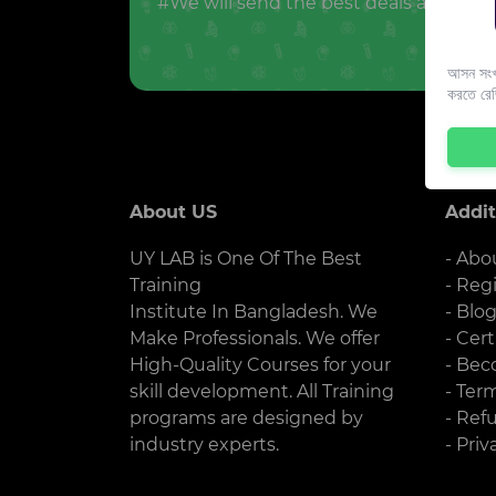
#We will send the best deals and offer
আসন সংখ্
করতে রে
About US
Addit
UY LAB is One Of The Best
- Abo
Training
- Reg
Institute In Bangladesh. We
- Blo
Make Professionals. We offer
- Cert
High-Quality Courses for your
- Bec
skill development. All Training
- Ter
programs are designed by
- Ref
industry experts.
- Priv