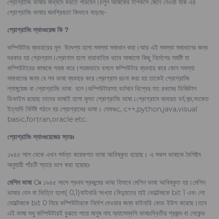
প্রোগ্রামিং ভাষার মাধ্যমে করতে পারবেন।চলুন আজকের টপিকসে জেনে নেওয়া যাক এর
প্রোগ্রামিং ভাষার জনপ্রিয়তা কিভাবে বাড়ছে-
প্রোগ্রামিং ল্যাংগুয়েজ কি ?
কম্পিউটার ব্যবহারের মূল উদ্দেশ্য হলো সমস্যা সমাধান করা।আর এই সমস্যা সমাধানের জন্য
দরকার হয় প্রোগ্রাম।প্রোগাম হলো ধারাবাহিক ভাবে সাজানো কিছু নির্দেশের সমষ্টি যা
কম্পিউটারের কাজকে সহজ করে।সহজভাবে বললে কম্পিউটার ব্যবহার করে কোন সমস্যা
সমাধানের জন্য যে সব ভাষা ব্যবহার করে প্রোগ্রাম রচনা করা হয় তাকেই প্রোগ্রামিং
ল্যাঙ্গুয়েজ বা প্রোগ্রামিং ভাষা বলে।কম্পিউটারসহ বর্তমান বিশ্বের যত রকমের ডিজিটাল
ডিভাইস রয়েছে তাদের ভাষাই হলো মূলত প্রোগ্রামিং ভাষা।প্রোগ্রামে ব্যবহৃত বর্ন,শব্দ,সংকেত
ইত্যাদি নির্দিষ্ট গঠনে হয় প্রোগ্রামের ভাষা। যেমনঃc, c++,python,java,visual
basic,fortran,oracle etc.
প্রোগ্রামিং ল্যাংগুয়েজের স্তরঃ
১৯৪৫ সাল থেকে এখন পর্যন্ত কয়েকশত ভাষা আবিষ্কৃত হয়েছে। এ সকল ভাষাকে বৈশিষ্ট্য
অনুযায়ী পাঁচটি স্তরে ভাগ করা হয়েছেঃ
মেশিন ভাষা ঃ
১৯৪৫ সালে প্রথম প্রজন্মের ভাষা হিসাবে মেশিন ভাষা আবিষ্কৃত হয়।মেশিন
ভাষার বেস বা ভিত্তি হলো( 0,1)বাইনারি সংখ্যা।বিদ্যুতের হাই ভোল্টেজকে bit 1 এবং লো
ভোল্টেজকে bit 0 নিয়ে কম্পিউটারকে নির্দেশ দেওয়ার জন্য বাইনারি কোড ইউস করেছে।তবে
এই ভাষা শুধু কম্পিউটারই বুঝতে পারে মানুষ নাহ অ্যাসেম্বলি ভাষাঃদ্বিতীয় প্রজন্ম বা সেকেন্ড