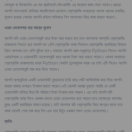
ফেসবুক বা লিংকডইন এর মত প্ল্যাটফর্মে নেটওয়ার্কিং এর মাধ্যমে কাজ পেতে পারেন।এছাড়া
আপনি আপওয়ার্ক ,ফাইবার মার্কেটপ্লেস গুলোতে প্রোগ্রামিং সংক্রান্ত অনেক ধরনের চাকরির
সুযোগ রয়েছে।আবার আপনি চাইলে ফাইবারে গিগ আপলোড দিয়ে কাজ করতে পারেন।
ওয়েব ডেভেলপার হয়ে আয়ের সুযোগ
আপনি যদি ওয়েব ডেভেলপমেন্ট করে টাকা আয় করতে চান তবে আপনাকে অবশ্যই প্রোগ্রামিং
ভাষাগুলো শিখতে হবে আপনি যত বেশি প্রোগ্রামিং ভাষা শিখবেন প্রোগ্রামিং ক্যারিয়ার হিসাবে
নিতে আপনার তত বেশি সুবিধা হবে। তাছাড়া আপনি ধরুন শুধুমাত্র Python শিখেও আপনি
ওয়ার্ডপ্রেস এ ওয়েবসাইট ডেভেলপমেন্ট করে অনেক টাকা আয় করতে পারেন। কেননা অন্যান্য
প্রোগ্রামিং ভাষাগুলোর মধ্যে Python শেখাটা তুলনামূলক সহজ এর তাই এটি শিখেও আপনি
ওয়েব ডেভেলপমেন্ট শুরু করে দিতে পারেন।
আপনি ক্লায়েন্টকে একটি ওয়েবসাইট সুন্দরভাবে তৈরি করে সেটি অপ্টিমাইজ করে দিয়ে আপনি
কয়েক হাজার ডলারও ইনকাম করতে পারেন।এই থেকেই আমরা বুঝতে পারছি যে একটি
ওয়েবসাইট বানিয়ে দিয়ে কি পরিমাণে টাকা ইনকাম করা সম্ভব। এর তাই আপনি যদি
প্রোগ্রামিং ভাষা শিখে একজন ভালো ওয়েব ডেভেলপার হতে পারেন তবে সেক্ষেত্রে আপনার
সুন্দর একটি ক্যারিয়ার সামনে রয়েছে। তাই আপনার যদি প্রোগ্রামিং নিয়ে আগ্রহ থাকে তবে
আজ থেকেই শেখা শুরু করে দিন এবং হয়ে উঠুন একজন সফল ওয়েব ডেভেলপার।
ব্লগিং
প্রোগ্রামিং করার পাশাপাশি যদি আপনার লেখালেখির শখ থাকে ,তাহলে আপনি চাইলেই একটি