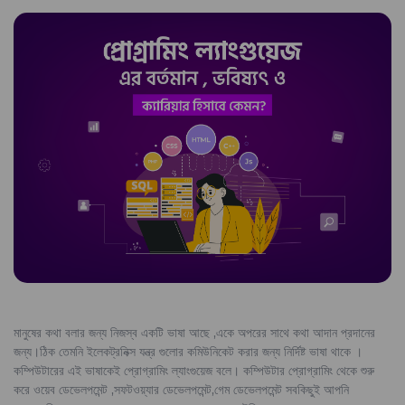
মানুষের কথা বলার জন্য নিজস্ব একটি ভাষা আছে ,একে অপরের সাথে কথা আদান প্রদানের
জন্য।ঠিক তেমনি ইলেকট্রনিক্স যন্ত্র গুলোর কমিউনিকেট করার জন্য নির্দিষ্ট ভাষা থাকে ।
কম্পিউটারের এই ভাষাকেই প্রোগ্রামিং ল্যাংগুয়েজ বলে। কম্পিউটার প্রোগ্রামিং থেকে শুরু
করে ওয়েব ডেভেলপমেন্ট ,সফটওয়্যার ডেভেলপমেন্ট,গেম ডেভেলপমেন্ট সবকিছুই আপনি