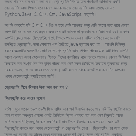
করতে পারবেন বলে ধারণা করা যায়। প্রোগ্রামিং শিখতে হলে প্রথমেই আপনাকে একটি
প্রোগ্রামিং ভাষা শিখতে হবে কেননা অনেক ধরনের প্রোগ্রামিং ভাষা রয়েছে যেমন :
Python, Java, C, C++, C# , JavaScript ইত্যাদি।
আপনি শুরুতেই যদি C বা C++ শিখেন তবে সেটি আপনার জন্য বেশি ভালো হতে পারে কেননা
কম্পিউটারের অনেক সফটওয়্যার এবং গেম এই ভাষাগুলো ব্যবহার করে তৈরি করা হয়। তারপর
আপনি java অথবা JavaScript শিখতে পারেন কেননা এটিও বর্তমানে অনেক বেশি
জনপ্রিয় প্রোগ্রামিং ভাষা মোবাইল এপ্স তৈরিতে java ব্যবহার করা হয় । আপনি বিভিন্ন
ধরনের অনলাইন অফলাইন কোর্স থেকে প্রোগ্রামিং ভাষা শিখতে পারেন এবং এটি শিখে আপনি
ভালো একজন ওয়েব ডেভেলপার হিসাবে নিজের ক্যারিয়ার গড়ে তুলতে পারেন। কেননা ডিজিটাল
ডিভাইস আর সংখ্যা দিন দিন বৃদ্ধি পাচ্ছে আর সেই সকল ডিজিটাল ডিভাইস ব্যবহারের জন্য
দরকার পড়ছে দক্ষ সব ওয়েব ডেভেলপের। তাই বসে না থেকে আজই শুরু করে দিন আপনার
ওয়েব ডেভেলপমেন্ট ক্যারিয়ারের জার্নি।
প্রোগ্রামিং শিখে কীভাবে টাকা আয় করা যায় ?
ফ্রিল্যান্সিং করে আয়ের সুযোগ
বর্তমান যুগে অনেক তরুণ তরুণী ফ্রিল্যান্সিং করে অর্থ উপার্জন করছে আর এই ফ্রিল্যান্সিং করতে
হলে আপনার অবশ্যই কোনো একটি ডিজিটাল স্কিল থাকতে হবে আর সেই স্কিলটি কাজে
লাগিয়ে আপনি ফ্রিল্যান্সিং করে লক্ষাদিক টাকার উপরে ইনকাম করতে পারেন। আর এই
ফ্রিল্যান্সিং করতে হলে ওয়েব ডেভেলপমেন্ট বা প্রোগ্রামিং শেখা । ফ্রিল্যান্সিং এর জন্য যেসব
স্কিল এর দরকার হয় তাদের মধ্যে অন্যতম গুরুত্বপূর্ণ একটি স্কিল প্রোগ্রামিং।প্রথমত