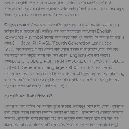
জেনারেশন প্রোগ্রামিং ভাষা আসে ১৯৫০ সালে ।এখানে বাইনারি ডিজিট এর পরিবর্তে
keywords ব্যবহার করা হয়।প্রতিটি বাইনারি সংখ্যার বিপরীতে একটি বিশেষ শব্দকে কমান্ড
হিসাবে ব্যবহার করা হয়,এদেরকে নেমোনিক বলা হয়ে থাকে।
উঁচ্চস্তরের ভাষাঃ
থার্ড জেনারেশন প্রোগ্রামিং ল্যাংগুয়েজ এর যাত্রা শুরু হয় ১৯৬০ সালে ।
বর্তমানে বিশ্বে সবথেকে বেশি জনপ্রিয় ভাষা হলো উচ্চস্তরের ভাষা,কারন English
keywords ও symbol ব্যবহার করার কারনে মানুষ খুব সহজেই এই ভাষা বুঝতে পারে ।
যেমনঃC++, Java, PHP 4GL (Fourth Generation Language-
1970):অতি উচ্চস্তর বা হাই লেভেল ভাষা কোনো সংকেত বা সাংকেতিক কোড নির্ভর নাহ।
উচ্চ স্তরের ভাষা মানুষের ভাষার সাথে মিল রেখেই (English) তৈরি করা হয়েছে।
যেমনঃBASIC, COBOL, FORTRAN, PASCAL, C++, JAVA, PROLOG
5G(Fifth Generation language -1980):সোর্স প্রোগ্রামকে অবজেক্ট
প্রোগ্রামে পরিনত করার জন্য যে প্রোগ্রাম ব্যবহার করা তাই মূলত অনুবাদক প্রোগ্রাম বা 5g
ভাষা(অ্যাসেম্বলি ভাষায় লিখিত প্রোগ্রামকে সোর্স প্রোগ্রাম ও মেশিন ভাষায় অনুবাদ করার
প্রোগ্রামকে অবজেক্ট প্রোগ্রাম বলা হয়ে থাকে)।
প্রোগ্রামিং ভাষা কীভাবে শিখতে হয়?
প্রোগ্রামিং হলো বর্তমান এবং ভবিষ্যৎ যুগের সবথেকে গুরুত্বপূর্ণ একটি বিষয় কেননা প্রোগ্রামিং
ছাড়া কোনো ধরনের ডিজিটাল ডিভাইস চিন্তাই করা যায় না। কম্পিউটার বা যেকোনো ডিজিটাল
ডিভাইস প্রোগ্রামিং দ্বারা নিয়ন্ত্রিত আর তাই প্রযুক্তি যতটা উন্নতি হচ্ছে তার সাথে সাথে
বাড়ছে প্রোগ্রামিংয়ের চাহিদাও তাই প্রোগ্রামিং শিখতে পারলে আপনি অনেক ভালো কিছুই